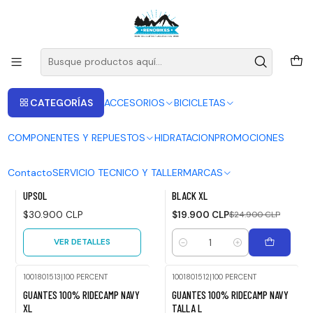
ENVIOS A LAS RECIONES V - IV - RM DESDE 2.990
Leer más
Inicio
100%
100%
CATEGORÍAS
ACCESORIOS
BICICLETAS
FILTROS
COMPONENTES Y REPUESTOS
HIDRATACION
PROMOCIONES
26012934
|
100 PERCENT
1001800113
|
100 PERCENT
Contacto
SERVICIO TECNICO Y TALLER
MARCAS
Agotado
-20%
ANTIPARRAS 100% STRATA II
GUANTES 100% RIDECAMP
OFF
UPSOL
BLACK XL
$30.900 CLP
$19.900 CLP
$24.900 CLP
VER DETALLES
Cantidad
1001801513
|
100 PERCENT
1001801512
|
100 PERCENT
-20%
-20%
GUANTES 100% RIDECAMP NAVY
GUANTES 100% RIDECAMP NAVY
OFF
OFF
XL
TALLA L