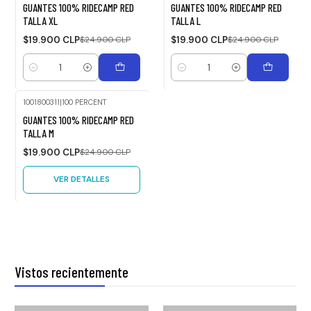
-20%
-20%
GUANTES 100% RIDECAMP RED
GUANTES 100% RIDECAMP RED
OFF
OFF
TALLA XL
TALLA L
$19.900 CLP
$24.900 CLP
$19.900 CLP
$24.900 CLP
Cantidad
Cantidad
1001800311
|
100 PERCENT
-20%
GUANTES 100% RIDECAMP RED
OFF
TALLA M
Agotado
$19.900 CLP
$24.900 CLP
VER DETALLES
Vistos recientemente