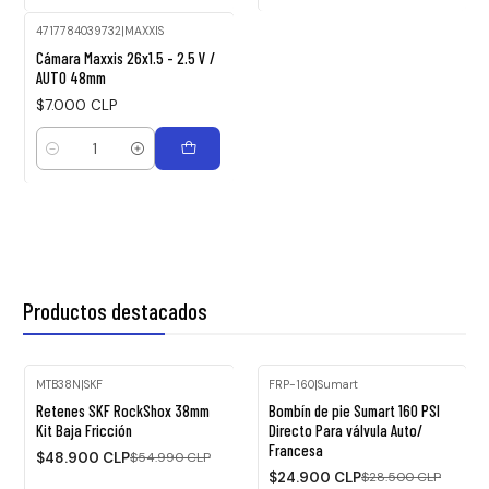
4717784039732
|
MAXXIS
Cámara Maxxis 26x1.5 - 2.5 V /
AUTO 48mm
$7.000 CLP
Cantidad
Productos destacados
MTB38N
|
SKF
FRP-160
|
Sumart
-11%
-13%
Retenes SKF RockShox 38mm
Bombín de pie Sumart 160 PSI
OFF
OFF
Kit Baja Fricción
Directo Para válvula Auto/
Francesa
Agotado
$48.900 CLP
$54.990 CLP
$24.900 CLP
$28.500 CLP