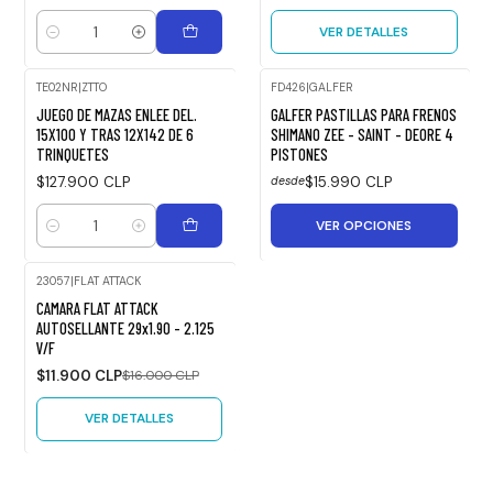
VER DETALLES
Cantidad
TE02NR
|
ZTTO
FD426
|
GALFER
JUEGO DE MAZAS ENLEE DEL.
GALFER PASTILLAS PARA FRENOS
15X100 Y TRAS 12X142 DE 6
SHIMANO ZEE - SAINT - DEORE 4
TRINQUETES
PISTONES
$127.900 CLP
$15.990 CLP
desde
VER OPCIONES
Cantidad
23057
|
FLAT ATTACK
-26%
CAMARA FLAT ATTACK
OFF
AUTOSELLANTE 29x1.90 - 2.125
V/F
Agotado
$11.900 CLP
$16.000 CLP
VER DETALLES