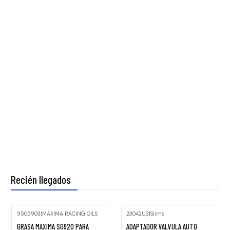
Recién llegados
9505903
|
MAXIMA RACING OILS
23042U3
|
Slime
Nuevo
GRASA MAXIMA SG920 PARA
ADAPTADOR VALVULA AUTO