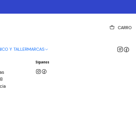
CARRO
NICO Y TALLER
MARCAS
Síguenos
as
58
cia