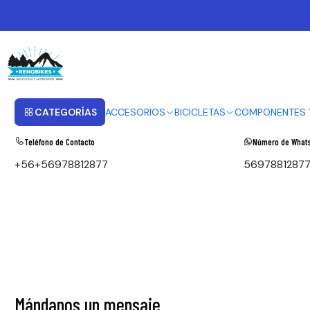
Inicio
Contacto
Contáctanos
Aquí puedes encontrar todos los canales disponibles mediante l
CATEGORÍAS
ACCESORIOS
BICICLETAS
COMPONENTES 
Teléfono de Contacto
Número de What
+56+56978812877
5697881287
Mándanos un mensaje