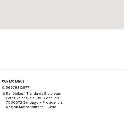
CONTÁCTANOS
56978812877
Renóbikes | Tienda de Bicicletas
Pérez Valenzuela 1115. , Local 58
7500572 Santiago - Providencia
Región Metropolitana - Chile