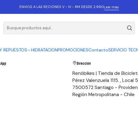
ENVIOS A LAS RECIONES V - IV - RM DESDE 2.990
Leer más
os cuales nos puedes contactar.
Y REPUESTOS
HIDRATACION
PROMOCIONES
Contacto
SERVICIO TEC
sApp
Dirección
7
Renóbikes | Tienda de Biciclet
Pérez Valenzuela 1115. , Local 
7500572 Santiago - Providen
Región Metropolitana - Chile