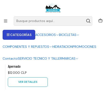
ENVIOS A LAS RECIONES V - IV - RM DESDE 2.990
Leer más
Inicio
PUÑOS
PUÑOS
CATEGORÍAS
ACCESORIOS
BICICLETAS
FILTROS
COMPONENTES Y REPUESTOS
HIDRATACION
PROMOCIONES
GP-1541
|
SUMART
Contacto
SERVICIO TECNICO Y TALLER
MARCAS
Agotado
Puños Sumart GP-1541
Apernado
$12.000 CLP
VER DETALLES