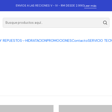
ENVIOS A LAS RECIONES V - IV - RM DESDE 2.990
Leer más
Y REPUESTOS
HIDRATACION
PROMOCIONES
Contacto
SERVICIO TEC