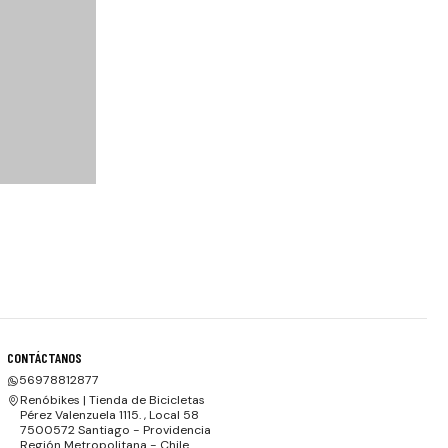
CONTÁCTANOS
56978812877
Renóbikes | Tienda de Bicicletas
Pérez Valenzuela 1115. , Local 58
7500572 Santiago - Providencia
Región Metropolitana - Chile