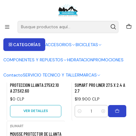
ENVIOS A LAS RECIONES V - IV - RM DESDE 2.990
Leer más
Inicio
PROTECCION RUEDAS
PROTECCION RUEDAS
CATEGORÍAS
ACCESORIOS
BICICLETAS
FILTROS
COMPONENTES Y REPUESTOS
HIDRATACION
PROMOCIONES
|
TANNUS
4711014050405
|
SUMART
Contacto
SERVICIO TECNICO Y TALLER
MARCAS
No disponible
TANNUS TUBELESS PRO 27.5
MOUSSE PROTECTOR DE LLANTA
PROTECCION LLANTA 275X2.10
SUMART PRO LINER 27.5 X 2.4 A
A 27.5X2.60
2.7
$0 CLP
$19.900 CLP
VER DETALLES
Cantidad
|
SUMART
Agotado
MOUSSE PROTECTOR DE LLANTA