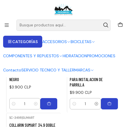
ENVIOS A LAS RECIONES V - IV - RM DESDE 2.990
Leer más
Inicio
COLLARIN
COLLARIN
CATEGORÍAS
ACCESORIOS
BICICLETAS
FILTROS
COMPONENTES Y REPUESTOS
HIDRATACION
PROMOCIONES
CGJ349-N
|
ZTTO
SC-318R
|
SUMART
Contacto
SERVICIO TECNICO Y TALLER
MARCAS
COLLERIN ZTTO C/ALLEN 34.9
COLLARIN SUMART 31.8 DOBLE
NEGRO
PARA INSTALACION DE
PARRILLA
$3.900 CLP
$9.900 CLP
Cantidad
Cantidad
SC-349R
|
SUMART
Agotado
COLLARIN SUMART 34.9 DOBLE