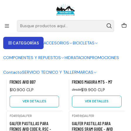
ENVIOS A LAS RECIONES V - IV - RM DESDE 2.990
Leer más
Inicio
PASTILLAS PARA FRENO
PASTILLAS PARA FRENO
CATEGORÍAS
ACCESORIOS
BICICLETAS
FILTROS
COMPONENTES Y REPUESTOS
HIDRATACION
PROMOCIONES
DBP-62
|
SUMART
FD487
|
GALFER
Contacto
SERVICIO TECNICO Y TALLER
MARCAS
Agotado
Agotado
SUMART PASTILLAS PARA
GALFER PASTILLAS PARA
FRENOS AVID BB7
FRENOS MAGURA MT5 - M7
$10.900 CLP
$19.900 CLP
desde
VER DETALLES
VER DETALLES
FD455
|
GALFER
FD459
|
GALFER
Agotado
GALFER PASTILLAS PARA
GALFER PASTILLAS PARA
FRENOS AVID CODE R, RSC -
FRENOS SRAM GUIDE - AVID