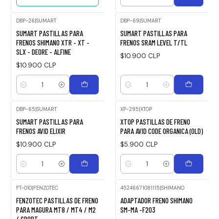
Cantidad
DBP-26
|
SUMART
DBP-69
|
SUMART
SUMART PASTILLAS PARA
SUMART PASTILLAS PARA
FRENOS SHIMANO XTR - XT -
FRENOS SRAM LEVEL T/TL
SLX - DEORE - ALFINE
$10.900 CLP
$10.900 CLP
Cantidad
Cantidad
DBP-65
|
SUMART
XP-295
|
XTOP
SUMART PASTILLAS PARA
XTOP PASTILLAS DE FRENO
FRENOS AVID ELIXIR
PARA AVID CODE ORGANICA (OLD)
$10.900 CLP
$5.900 CLP
Cantidad
Cantidad
FT-010
|
FENZOTEC
45246671081115
|
SHIMANO
-12%
FENZOTEC PASTILLAS DE FRENO
ADAPTADOR FRENO SHIMANO
OFF
PARA MAGURA MT8 / MT4 / M2
SM-MA -F203