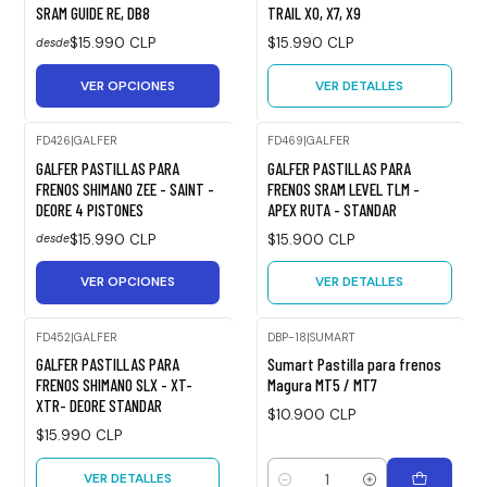
SRAM GUIDE RE, DB8
TRAIL X0, X7, X9
$15.990 CLP
$15.990 CLP
desde
VER OPCIONES
VER DETALLES
FD426
|
GALFER
FD469
|
GALFER
Agotado
GALFER PASTILLAS PARA
GALFER PASTILLAS PARA
FRENOS SHIMANO ZEE - SAINT -
FRENOS SRAM LEVEL TLM -
DEORE 4 PISTONES
APEX RUTA - STANDAR
$15.990 CLP
$15.900 CLP
desde
VER OPCIONES
VER DETALLES
FD452
|
GALFER
DBP-18
|
SUMART
Agotado
GALFER PASTILLAS PARA
Sumart Pastilla para frenos
FRENOS SHIMANO SLX - XT-
Magura MT5 / MT7
XTR- DEORE STANDAR
$10.900 CLP
$15.990 CLP
VER DETALLES