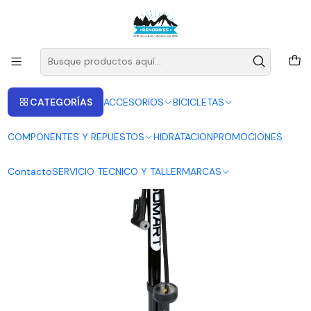
ENVIOS A LAS RECIONES V - IV - RM DESDE 2.990
Leer más
Inicio
BOMBINES E INFLADORES
Bombín de pie Sumart 160 PSI Directo Para válvula Auto/ Francesa
CATEGORÍAS
ACCESORIOS
BICICLETAS
COMPONENTES Y REPUESTOS
HIDRATACION
PROMOCIONES
Contacto
SERVICIO TECNICO Y TALLER
MARCAS