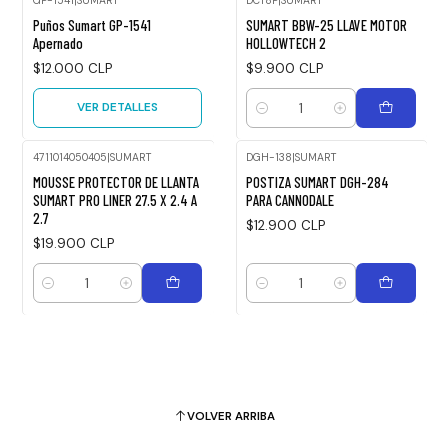
GP-1541
|
SUMART
DCT8P
|
SUMART
Agotado
Puños Sumart GP-1541
SUMART BBW-25 LLAVE MOTOR
Apernado
HOLLOWTECH 2
$12.000 CLP
$9.900 CLP
VER DETALLES
Cantidad
4711014050405
|
SUMART
DGH-138
|
SUMART
MOUSSE PROTECTOR DE LLANTA
POSTIZA SUMART DGH-284
SUMART PRO LINER 27.5 X 2.4 A
PARA CANNODALE
2.7
$12.900 CLP
$19.900 CLP
Cantidad
Cantidad
VOLVER ARRIBA