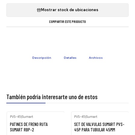
Mostrar stock de ubicaciones
COMPARTIR ESTE PRODUCTO
Descripción
Detalles
Archivos
También podría interesarte uno de estos
PVS-45
|
Sumart
PVS-45
|
Sumart
Agotado
-27%
PATINES DE FRENO RUTA
SET DE VALVULAS SUMART PVS-
OFF
SUMART RBP-2
45P PARA TUBULAR 45MM