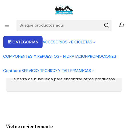
ENVIOS A LAS RECIONES V - IV - RM DESDE 2.990
Leer más
Inicio
CATALINA
CATALINA
CATEGORÍAS
ACCESORIOS
BICICLETAS
COMPONENTES Y REPUESTOS
HIDRATACION
PROMOCIONES
Todavía no hay productos disponibles aquí
Contacto
SERVICIO TECNICO Y TALLER
MARCAS
Puedes probar a buscar en otras categorías o utilizar
la barra de búsqueda para encontrar otros productos.
Vistos recientemente