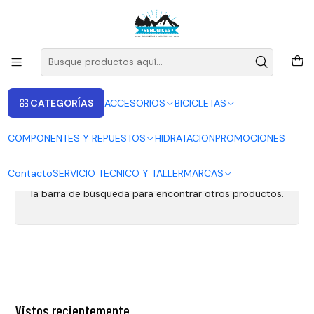
ENVIOS A LAS RECIONES V - IV - RM DESDE 2.990
Leer más
Inicio
Co2
Co2
CATEGORÍAS
ACCESORIOS
BICICLETAS
COMPONENTES Y REPUESTOS
HIDRATACION
PROMOCIONES
Todavía no hay productos disponibles aquí
Contacto
SERVICIO TECNICO Y TALLER
MARCAS
Puedes probar a buscar en otras categorías o utilizar
la barra de búsqueda para encontrar otros productos.
Vistos recientemente