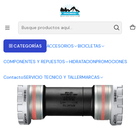
ENVIOS A LAS RECIONES V - IV - RM DESDE 2.990
Leer más
Inicio
SHIMANO
CUBETAS SHIMANO DEORE SM-BB52 CAJA 68 - 73
CATEGORÍAS
ACCESORIOS
BICICLETAS
COMPONENTES Y REPUESTOS
HIDRATACION
PROMOCIONES
Contacto
SERVICIO TECNICO Y TALLER
MARCAS