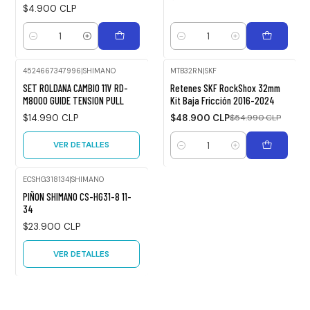
$4.900 CLP
Cantidad
Cantidad
4524667347996
|
SHIMANO
MTB32RN
|
SKF
Agotado
-11%
SET ROLDANA CAMBIO 11V RD-
Retenes SKF RockShox 32mm
OFF
M8000 GUIDE TENSION PULL
Kit Baja Fricción 2016-2024
$14.990 CLP
$48.900 CLP
$54.990 CLP
VER DETALLES
Cantidad
ECSHG318134
|
SHIMANO
Agotado
PIÑON SHIMANO CS-HG31-8 11-
34
$23.900 CLP
VER DETALLES