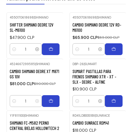
4550170618698
|
SHIMANO
4550170618698
|
SHIMANO
-26%
SHIFTER SHIMANO DEORE 12V
CAMBIO SHIMANO DEORE 12V RD-
OFF
SL-M6100
M6100
$47.900 CLP
$65.900 CLP
$89.000 CLP
Cantidad
Cantidad
4524667299585
|
SHIMANO
DBP-26
|
SUMART
-10%
CAMBIO SHIMANO DEORE XT M871
SUMART PASTILLAS PARA
OFF
GS 10V
FRENOS SHIMANO XTR - XT -
SLX - DEORE - ALFINE
$81.000 CLP
$90.000 CLP
$10.900 CLP
Cantidad
Cantidad
Y1F811100
|
SHIMANO
RD41LDB00S1BX
|
SUNRACE
SHIMANO FC-M582 PERNO
CAMBIO SUNRACE RDM41
CENTRAL BIELAS HOLLOWTECH 2
$18.000 CLP