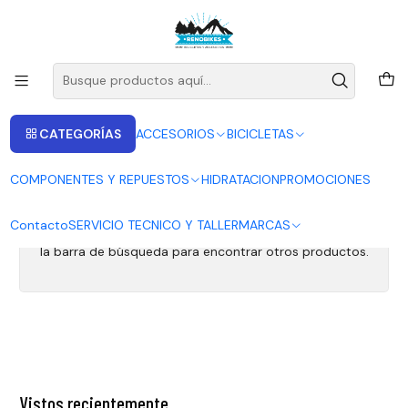
ENVIOS A LAS RECIONES V - IV - RM DESDE 2.990
Leer más
Inicio
Fox 36
Fox 36
CATEGORÍAS
ACCESORIOS
BICICLETAS
COMPONENTES Y REPUESTOS
HIDRATACION
PROMOCIONES
Todavía no hay productos disponibles aquí
Contacto
SERVICIO TECNICO Y TALLER
MARCAS
Puedes probar a buscar en otras categorías o utilizar
la barra de búsqueda para encontrar otros productos.
Vistos recientemente