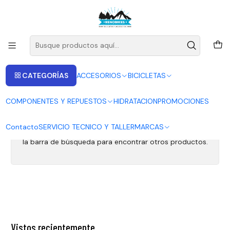
ENVIOS A LAS RECIONES V - IV - RM DESDE 2.990
Leer más
Inicio
Fox 40
Fox 40
CATEGORÍAS
ACCESORIOS
BICICLETAS
COMPONENTES Y REPUESTOS
HIDRATACION
PROMOCIONES
Todavía no hay productos disponibles aquí
Contacto
SERVICIO TECNICO Y TALLER
MARCAS
Puedes probar a buscar en otras categorías o utilizar
la barra de búsqueda para encontrar otros productos.
Vistos recientemente