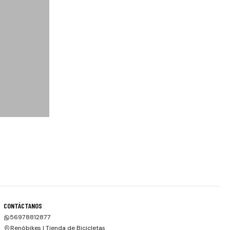
CONTÁCTANOS
56978812877
Renóbikes | Tienda de Bicicletas