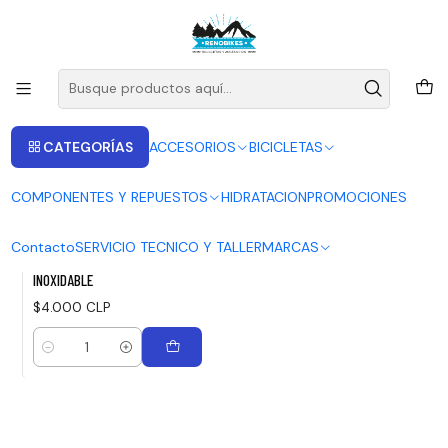
ENVIOS A LAS RECIONES V - IV - RM DESDE 2.990
Leer más
Inicio
MARS ONE
MARS ONE
CATEGORÍAS
ACCESORIOS
BICICLETAS
FILTROS
COMPONENTES Y REPUESTOS
HIDRATACION
PROMOCIONES
S5SSTLB20004
|
MARS ONE
Contacto
SERVICIO TECNICO Y TALLER
MARCAS
PIOLA DE FRENO RUTA MARS ONE
INOXIDABLE
$4.000 CLP
Cantidad