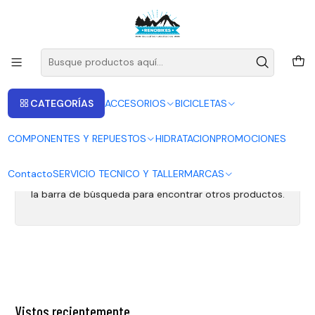
ENVIOS A LAS RECIONES V - IV - RM DESDE 2.990
Leer más
Inicio
Marzocchi
Marzocchi
CATEGORÍAS
ACCESORIOS
BICICLETAS
COMPONENTES Y REPUESTOS
HIDRATACION
PROMOCIONES
Todavía no hay productos disponibles aquí
Contacto
SERVICIO TECNICO Y TALLER
MARCAS
Puedes probar a buscar en otras categorías o utilizar
la barra de búsqueda para encontrar otros productos.
Vistos recientemente