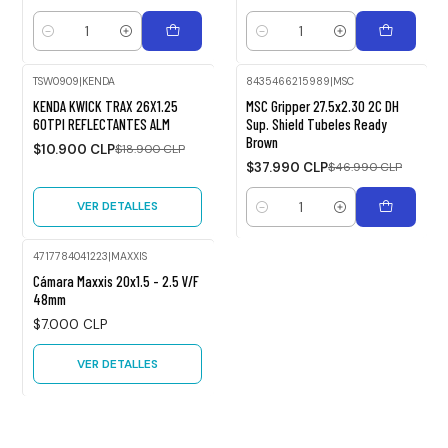
Cantidad
Cantidad
TSW0909
|
KENDA
8435466215989
|
MSC
-42%
-19%
KENDA KWICK TRAX 26X1.25
MSC Gripper 27.5x2.30 2C DH
OFF
OFF
60TPI REFLECTANTES ALM
Sup. Shield Tubeles Ready
Brown
Agotado
$10.900 CLP
$18.900 CLP
$37.990 CLP
$46.990 CLP
VER DETALLES
Cantidad
4717784041223
|
MAXXIS
Agotado
Cámara Maxxis 20x1.5 - 2.5 V/F
48mm
$7.000 CLP
VER DETALLES