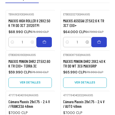
TB96803100
|
MAXXIS
ETB00202700
|
MAXXIS
-13%
-6%
MAXXIS HIGH ROLLER II 29X2.50
MAXXIS ASSEGAI 27.5X2.6 K TR
OFF
OFF
K TR DD 3CT 2X120TPI
3CT EXO+
$68.990 CLP
$78.990 CLP
$64.000 CLP
$67.990 CLP
Cantidad
Cantidad
ETB00093900
|
MAXXIS
ETB00087500
|
MAXXIS
-21%
-18%
MAXXIS MINION DHR2 27.5X2.60
MAXXIS MINION DHR2 29X2.40 K
OFF
OFF
K TR EXO+ TERRA 3C
TR DD WT 3CG MAXXGRIP
Agotado
Agotado
$59.990 CLP
$75.990 CLP
$65.990 CLP
$79.990 CLP
VER DETALLES
VER DETALLES
4717784040196
|
MAXXIS
4717784040202
|
MAXXIS
Cámara Maxxis 29x1.75 - 2.4 V
Cámara Maxxis 29x1.75 - 2.4 V
/ FRANCESA 48mm
/ AUTO 48mm
$7.000 CLP
$7.000 CLP