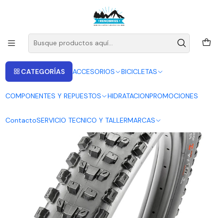
ENVIOS A LAS RECIONES V - IV - RM DESDE 2.990
Leer más
Inicio
NEUMÁTICOS
MAXXIS DISSECTOR 29X2.40 TR 3CT EXO 60TPI
CATEGORÍAS
ACCESORIOS
BICICLETAS
COMPONENTES Y REPUESTOS
HIDRATACION
PROMOCIONES
Contacto
SERVICIO TECNICO Y TALLER
MARCAS