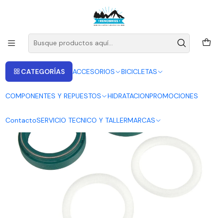
ENVIOS A LAS RECIONES V - IV - RM DESDE 2.990
Leer más
Inicio
SKF MTB
Retenes SKF RockShox 35mm Kit Baja Fricción 2016-2025+
CATEGORÍAS
ACCESORIOS
BICICLETAS
COMPONENTES Y REPUESTOS
HIDRATACION
PROMOCIONES
Contacto
SERVICIO TECNICO Y TALLER
MARCAS