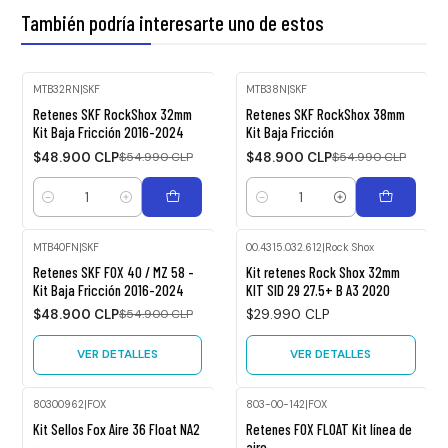
También podría interesarte uno de estos
MTB32RN
|
SKF
MTB38N
|
SKF
-11%
-11%
Retenes SKF RockShox 32mm
Retenes SKF RockShox 38mm
OFF
OFF
Kit Baja Fricción 2016-2024
Kit Baja Fricción
$48.900 CLP
$54.990 CLP
$48.900 CLP
$54.990 CLP
Cantidad
Cantidad
MTB40FN
|
SKF
00.4315.032.612
|
Rock Shox
Agotado
-11%
Retenes SKF FOX 40 / MZ 58 -
Kit retenes Rock Shox 32mm
OFF
Kit Baja Fricción 2016-2024
KIT SID 29 27.5+ B A3 2020
Agotado
$48.900 CLP
$54.900 CLP
$29.990 CLP
VER DETALLES
VER DETALLES
80300962
|
FOX
803-00-142
|
FOX
Agotado
Kit Sellos Fox Aire 36 Float NA2
Retenes FOX FLOAT Kit línea de
aire