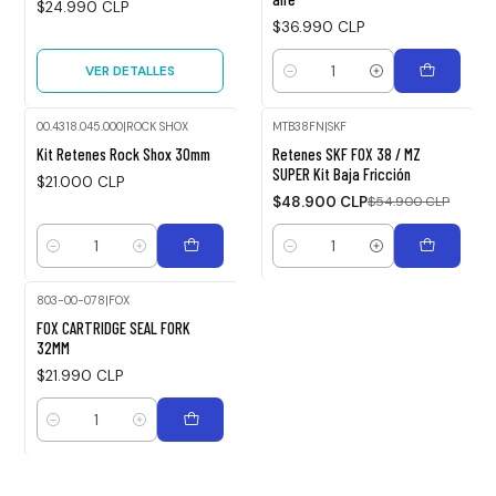
$24.990 CLP
$36.990 CLP
VER DETALLES
Cantidad
00.4318.045.000
|
ROCK SHOX
MTB38FN
|
SKF
-11%
Kit Retenes Rock Shox 30mm
Retenes SKF FOX 38 / MZ
OFF
SUPER Kit Baja Fricción
$21.000 CLP
$48.900 CLP
$54.900 CLP
Cantidad
Cantidad
803-00-078
|
FOX
FOX CARTRIDGE SEAL FORK
32MM
$21.990 CLP
Cantidad