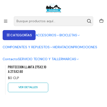
ENVIOS A LAS RECIONES V - IV - RM DESDE 2.990
Leer más
Inicio
TANNUS
TANNUS
CATEGORÍAS
ACCESORIOS
BICICLETAS
FILTROS
COMPONENTES Y REPUESTOS
HIDRATACION
PROMOCIONES
|
TANNUS
Contacto
SERVICIO TECNICO Y TALLER
MARCAS
No disponible
TANNUS TUBELESS PRO 27.5
PROTECCION LLANTA 275X2.10
A 27.5X2.60
$0 CLP
VER DETALLES