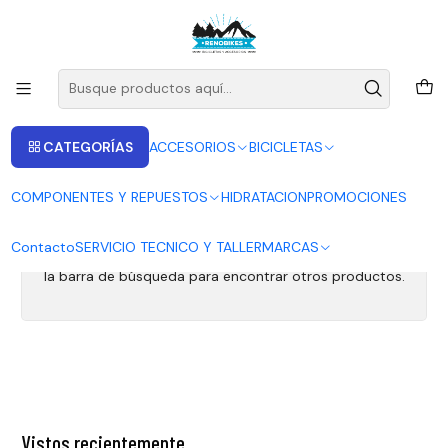
ENVIOS A LAS RECIONES V - IV - RM DESDE 2.990
Leer más
Inicio
Tire Sealant
Tire Sealant
CATEGORÍAS
ACCESORIOS
BICICLETAS
COMPONENTES Y REPUESTOS
HIDRATACION
PROMOCIONES
Todavía no hay productos disponibles aquí
Contacto
SERVICIO TECNICO Y TALLER
MARCAS
Puedes probar a buscar en otras categorías o utilizar
la barra de búsqueda para encontrar otros productos.
Vistos recientemente