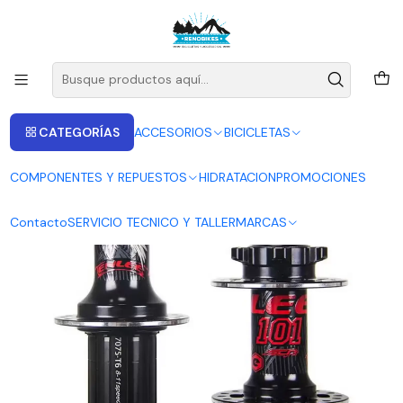
ENVIOS A LAS RECIONES V - IV - RM DESDE 2.990
Leer más
Inicio
ZTTO
JUEGO DE MAZAS ENLEE DEL. 15X100 Y TRAS 12X142 DE 6 TRINQUETES
CATEGORÍAS
ACCESORIOS
BICICLETAS
COMPONENTES Y REPUESTOS
HIDRATACION
PROMOCIONES
Contacto
SERVICIO TECNICO Y TALLER
MARCAS