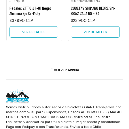
JT01N
|
ZTTO
ESMBB52B
|
SHIMANO
Agotado
Agotado
Pedales ZTTO JT-01 Negro
CUBETAS SHIMANO DEORE SM-
Aluminio Eje Cr-Moly
BB52 CAJA 68 - 73
$37.990 CLP
$23.900 CLP
VER DETALLES
VER DETALLES
VOLVER ARRIBA
Somos Distribuidores autorizados de bicicletas GIANT. Trabajamos con
marcas como SKF para Suspensiones, Cascos ABUS, MSC TIRES, MAGIC
SHINE, FENZOTEC y CAMELBACK, MAXXIS, entre otras. Encuentra
repuestos y accesorios para tu bicicleta al mejor precio y condiciones.
Paga con Webpay o con Transferencia. Envíos a todo Chile.