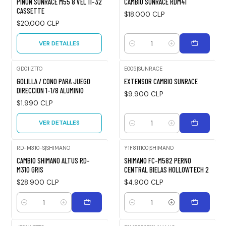
PIÑON SUNRACE M55 8 VEL 11-32
CAMBIO SUNRACE RDM41
CASSETTE
$18.000 CLP
$20.000 CLP
VER DETALLES
Cantidad
GD01
|
ZTTO
E005
|
SUNRACE
Agotado
GOLILLA / CONO PARA JUEGO
EXTENSOR CAMBIO SUNRACE
DIRECCION 1-1/8 ALUMINIO
$9.900 CLP
$1.990 CLP
VER DETALLES
Cantidad
RD-M310-S
|
SHIMANO
Y1F811100
|
SHIMANO
CAMBIO SHIMANO ALTUS RD-
SHIMANO FC-M582 PERNO
M310 GRIS
CENTRAL BIELAS HOLLOWTECH 2
$28.900 CLP
$4.900 CLP
Cantidad
Cantidad