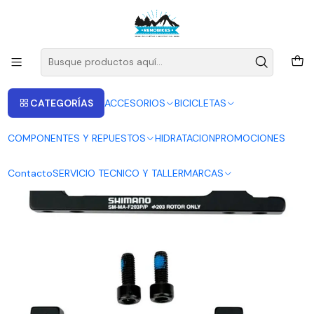
ENVIOS A LAS RECIONES V - IV - RM DESDE 2.990
Leer más
Inicio
PASTILLAS PARA FRENO
ADAPTADOR FRENO SHIMANO SM-MA -F203
CATEGORÍAS
ACCESORIOS
BICICLETAS
COMPONENTES Y REPUESTOS
HIDRATACION
PROMOCIONES
Contacto
SERVICIO TECNICO Y TALLER
MARCAS