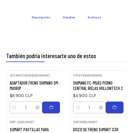
Descripción
Detalles
Archivos
También podría interesarte uno de estos
4524667295846
|
SHIMANO
Y1F811100
|
SHIMANO
ADAPTADOR FRENO SHIMANO SM-
SHIMANO FC-M582 PERNO
MA180P
CENTRAL BIELAS HOLLOWTECH 2
$8.900 CLP
$4.900 CLP
Cantidad
Cantidad
DBP-26
|
SUMART
D3R180
|
SUMART
SUMART PASTILLAS PARA
DISCO DE FRENO SUMART D3R