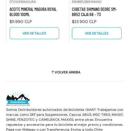
0721630
|
MAGURA
ESMBB52B
|
SHIMANO
Agotado
Agotado
ACEITE MINERAL MAGURA ROYAL
CUBETAS SHIMANO DEORE SM-
BLOOD 100ML
BB52 CAJA 68 - 73
$11.990 CLP
$23.900 CLP
VER DETALLES
VER DETALLES
VOLVER ARRIBA
Somos Distribuidores autorizados de bicicletas GIANT. Trabajamos con
marcas como SKF para Suspensiones, Cascos ABUS, MSC TIRES, MAGIC
SHINE, FENZOTEC y CAMELBACK, MAXXIS, entre otras. Encuentra
repuestos y accesorios para tu bicicleta al mejor precio y condiciones.
Paga con Webpay o con Transferencia. Envíos a todo Chile.