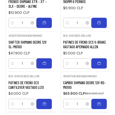
FRENOS SHIMANO XTR - XT -
180MM 6 PERNOS
SLX - DEORE - ALFINE
$9.900 CLP
$10.900 CLP
Cantidad
Cantidad
4550170618698
|
SHIMANO
SCS-913V
|
SCS DELUXE
SHIFTER SHIMANO DEORE 12V
PATINES DE FRENO SCS V-BRAKE
SL-M6100
VASTAGO APERNADO ALLEN
$47.900 CLP
$5.000 CLP
Cantidad
Cantidad
SCS-913H/C
|
SCS DELUXE
4550170618698
|
SHIMANO
-26%
PATINES DE FRENO SCS
CAMBIO SHIMANO DEORE 12V RD-
OFF
CANTILEVER VASTAGO LIZO
M6100
$4.000 CLP
$65.900 CLP
$89.000 CLP
Cantidad
Cantidad