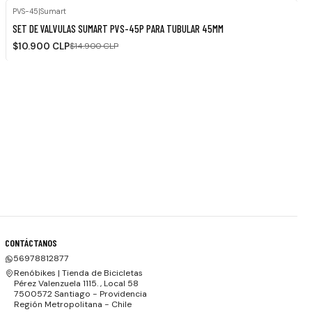
PVS-45
|
Sumart
-27%
SET DE VALVULAS SUMART PVS-45P PARA TUBULAR 45MM
OFF
$10.900 CLP
$14.900 CLP
CONTÁCTANOS
56978812877
Renóbikes | Tienda de Bicicletas
Pérez Valenzuela 1115. , Local 58
7500572 Santiago - Providencia
Región Metropolitana - Chile