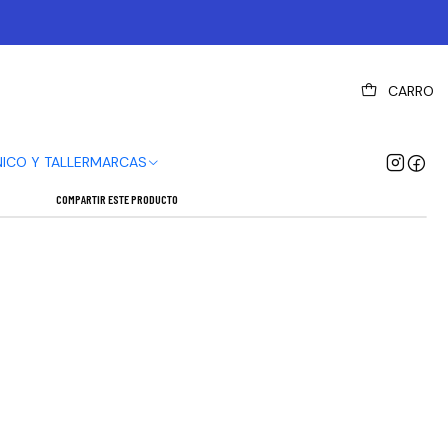
|
CARRO
ASTILLAS PARA FRENOS AVID BB7
Mostrar stock de ubicaciones
NICO Y TALLER
MARCAS
COMPARTIR ESTE PRODUCTO