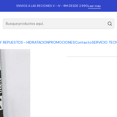
7
ENVIOS A LAS RECIONES V - IV - RM DESDE 2.990
Leer más
SUMART P
Y REPUESTOS
HIDRATACION
PROMOCIONES
Contacto
SERVICIO TEC