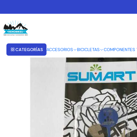
Inicio
PASTILLAS PARA FRENO
SUMART PASTILLAS PARA FRENOS AVID BB
CATEGORÍAS
ACCESORIOS
BICICLETAS
COMPONENTES 