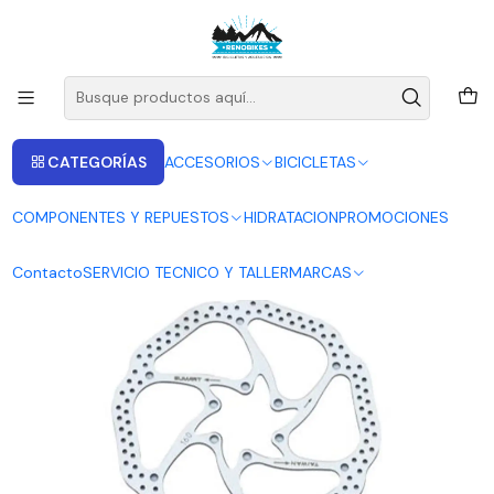
ENVIOS A LAS RECIONES V - IV - RM DESDE 2.990
Leer más
Inicio
SUMART
DISCO DE FRENO SUMART D3R 180MM 6 PERNOS
CATEGORÍAS
ACCESORIOS
BICICLETAS
COMPONENTES Y REPUESTOS
HIDRATACION
PROMOCIONES
Contacto
SERVICIO TECNICO Y TALLER
MARCAS