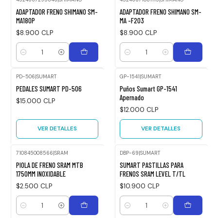
ADAPTADOR FRENO SHIMANO SM-
ADAPTADOR FRENO SHIMANO SM-
MA180P
MA -F203
$8.900 CLP
$8.900 CLP
Cantidad
Cantidad
PD-506
|
SUMART
GP-1541
|
SUMART
Agotado
Agotado
PEDALES SUMART PD-506
Puños Sumart GP-1541
Apernado
$15.000 CLP
$12.000 CLP
VER DETALLES
VER DETALLES
710845008566
|
SRAM
DBP-69
|
SUMART
PIOLA DE FRENO SRAM MTB
SUMART PASTILLAS PARA
1750MM INOXIDABLE
FRENOS SRAM LEVEL T/TL
$2.500 CLP
$10.900 CLP
Cantidad
Cantidad