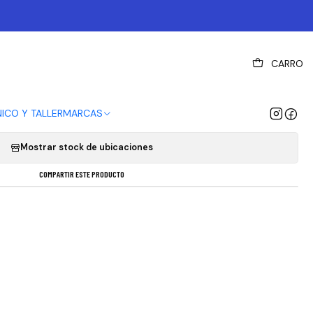
|
CARRO
XTENSOR CAMBIO SUNRACE
EGAR AL CARRO
COMPRAR AHORA
NICO Y TALLER
MARCAS
Mostrar stock de ubicaciones
COMPARTIR ESTE PRODUCTO