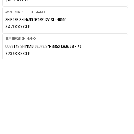
$14.990 CLP
4550170618698
|
SHIMANO
SHIFTER SHIMANO DEORE 12V SL-M6100
$47.900 CLP
ESMBB52B
|
SHIMANO
Agotado
CUBETAS SHIMANO DEORE SM-BB52 CAJA 68 - 73
$23.900 CLP