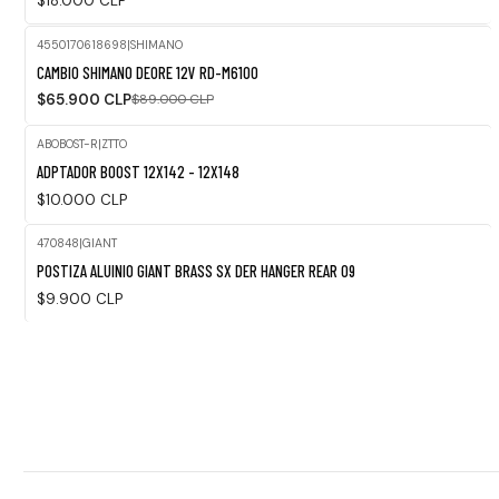
$18.000 CLP
4550170618698
|
SHIMANO
-26%
CAMBIO SHIMANO DEORE 12V RD-M6100
OFF
$65.900 CLP
$89.000 CLP
ABOBOST-R
|
ZTTO
ADPTADOR BOOST 12X142 - 12X148
$10.000 CLP
470848
|
GIANT
POSTIZA ALUINIO GIANT BRASS SX DER HANGER REAR 09
$9.900 CLP