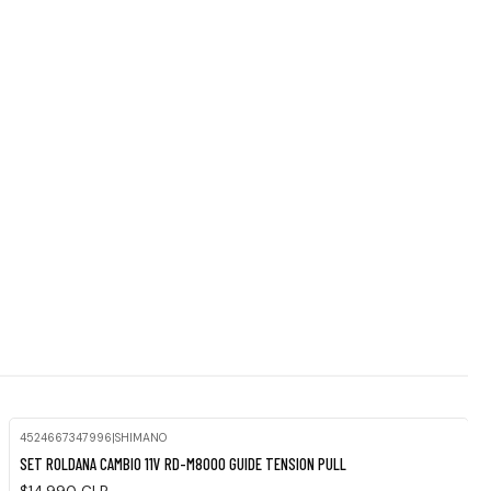
4524667347996
|
SHIMANO
Agotado
SET ROLDANA CAMBIO 11V RD-M8000 GUIDE TENSION PULL