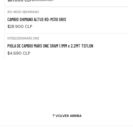
$81.000 CLP
$90.000 CLP
RD-M310-S
|
SHIMANO
CAMBIO SHIMANO ALTUS RD-M310 GRIS
$28.900 CLP
S1TSS22001
|
MARS ONE
Agotado
PIOLA DE CAMBIO MARS ONE SRAM 1.1MM x 2,2MT TEFLON
$4.690 CLP
VOLVER ARRIBA