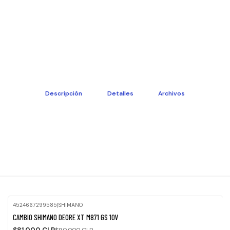
Descripción
Detalles
Archivos
4524667299585
|
SHIMANO
-10%
CAMBIO SHIMANO DEORE XT M871 GS 10V
OFF