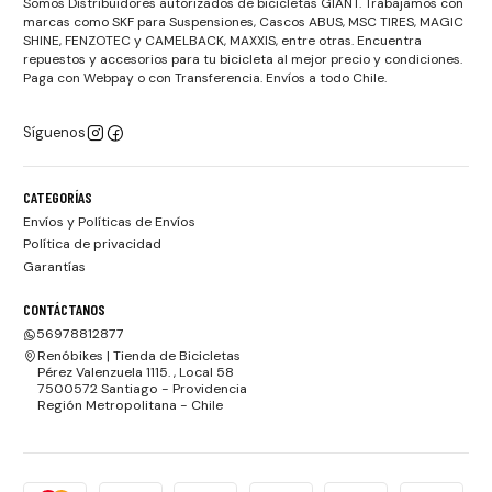
Somos Distribuidores autorizados de bicicletas GIANT. Trabajamos con
marcas como SKF para Suspensiones, Cascos ABUS, MSC TIRES, MAGIC
SHINE, FENZOTEC y CAMELBACK, MAXXIS, entre otras. Encuentra
repuestos y accesorios para tu bicicleta al mejor precio y condiciones.
Paga con Webpay o con Transferencia. Envíos a todo Chile.
Síguenos
CATEGORÍAS
Envíos y Políticas de Envíos
Política de privacidad
Garantías
CONTÁCTANOS
56978812877
Renóbikes | Tienda de Bicicletas
Pérez Valenzuela 1115. , Local 58
7500572 Santiago - Providencia
Región Metropolitana - Chile