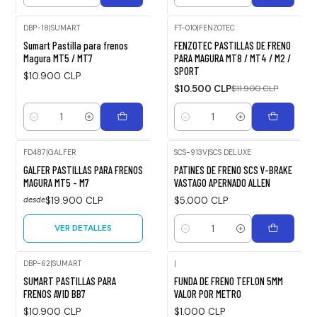
DBP-18
|
SUMART
FT-010
|
FENZOTEC
-12%
Sumart Pastilla para frenos
FENZOTEC PASTILLAS DE FRENO
OFF
Magura MT5 / MT7
PARA MAGURA MT8 / MT4 / M2 /
SPORT
$10.900 CLP
$10.500 CLP
$11.900 CLP
Cantidad
Cantidad
FD487
|
GALFER
SCS-913V
|
SCS DELUXE
Agotado
GALFER PASTILLAS PARA FRENOS
PATINES DE FRENO SCS V-BRAKE
MAGURA MT5 - M7
VASTAGO APERNADO ALLEN
$19.900 CLP
$5.000 CLP
desde
VER DETALLES
Cantidad
DBP-62
|
SUMART
|
Agotado
SUMART PASTILLAS PARA
FUNDA DE FRENO TEFLON 5MM
FRENOS AVID BB7
VALOR POR METRO
$10.900 CLP
$1.000 CLP