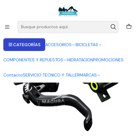
ENVIOS A LAS RECIONES V - IV - RM DESDE 2.990
Leer más
Inicio
MAGURA
FRENO MAGURA MT7 PRO HC1
CATEGORÍAS
ACCESORIOS
BICICLETAS
COMPONENTES Y REPUESTOS
HIDRATACION
PROMOCIONES
Contacto
SERVICIO TECNICO Y TALLER
MARCAS