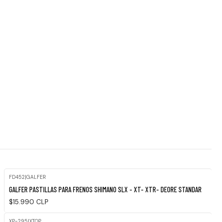
FD452
|
GALFER
Agotado
GALFER PASTILLAS PARA FRENOS SHIMANO SLX - XT- XTR- DEORE STANDAR
$15.990 CLP
XP-295
|
XTOP