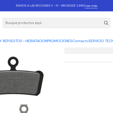
E - AVID TRAIL X0, X7, X9
ENVIOS A LAS RECIONES V - IV - RM DESDE 2.990
Leer más
GALFER PASTILLAS 
Y REPUESTOS
HIDRATACION
PROMOCIONES
Contacto
SERVICIO TEC