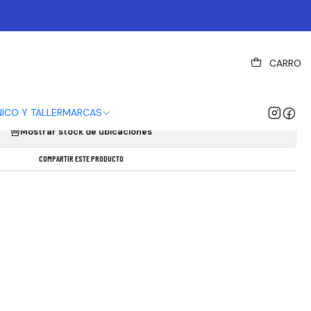
|
CARRO
PARA FRENOS SRAM GUIDE - AVID TRAIL X0,
X7, X9
NICO Y TALLER
MARCAS
Mostrar stock de ubicaciones
COMPARTIR ESTE PRODUCTO