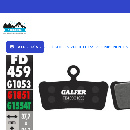
Inicio
PASTILLAS PARA FRENO
GALFER PASTILLAS PARA FRENOS SRAM GUID
CATEGORÍAS
ACCESORIOS
BICICLETAS
COMPONENTES 