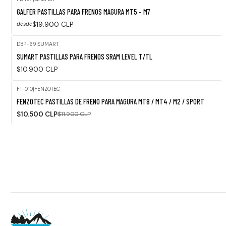
Agotado
GALFER PASTILLAS PARA FRENOS MAGURA MT5 - M7
$19.900 CLP
desde
DBP-69
|
SUMART
SUMART PASTILLAS PARA FRENOS SRAM LEVEL T/TL
$10.900 CLP
FT-010
|
FENZOTEC
-12%
FENZOTEC PASTILLAS DE FRENO PARA MAGURA MT8 / MT4 / M2 / SPORT
OFF
$10.500 CLP
$11.900 CLP