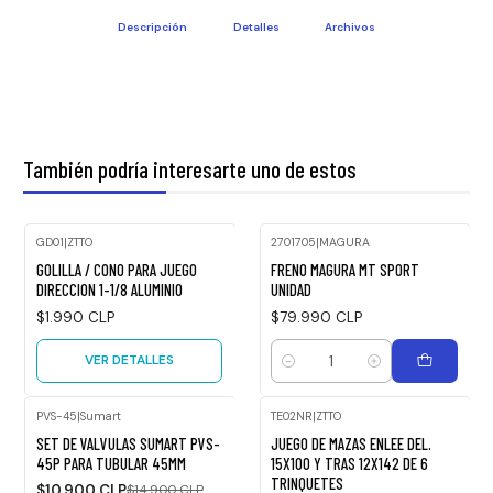
Descripción
Detalles
Archivos
También podría interesarte uno de estos
GD01
|
ZTTO
2701705
|
MAGURA
Agotado
GOLILLA / CONO PARA JUEGO
FRENO MAGURA MT SPORT
DIRECCION 1-1/8 ALUMINIO
UNIDAD
$1.990 CLP
$79.990 CLP
VER DETALLES
Cantidad
PVS-45
|
Sumart
TE02NR
|
ZTTO
-27%
SET DE VALVULAS SUMART PVS-
JUEGO DE MAZAS ENLEE DEL.
OFF
45P PARA TUBULAR 45MM
15X100 Y TRAS 12X142 DE 6
TRINQUETES
$10.900 CLP
$14.900 CLP