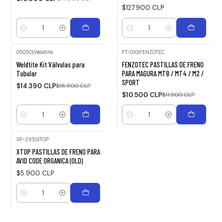
$127.900 CLP
Cantidad
Cantidad
05050
|
Weldtite
FT-010
|
FENZOTEC
-24%
-12%
Weldtite Kit Válvulas para
FENZOTEC PASTILLAS DE FRENO
OFF
OFF
Tubular
PARA MAGURA MT8 / MT4 / M2 /
SPORT
$14.390 CLP
$18.900 CLP
$10.500 CLP
$11.900 CLP
Cantidad
Cantidad
XP-295
|
XTOP
XTOP PASTILLAS DE FRENO PARA
AVID CODE ORGANICA (OLD)
$5.900 CLP
Cantidad