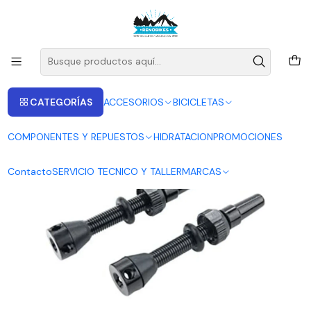
ENVIOS A LAS RECIONES V - IV - RM DESDE 2.990
Leer más
Inicio
Fenzotec Pads
JUEGO VALVULAS 44mm PARA PROTECTOR MOUSSE
CATEGORÍAS
ACCESORIOS
BICICLETAS
COMPONENTES Y REPUESTOS
HIDRATACION
PROMOCIONES
Contacto
SERVICIO TECNICO Y TALLER
MARCAS