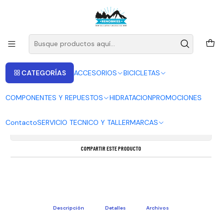
ENVIOS A LAS RECIONES V - IV - RM DESDE 2.990
Leer más
Inicio
RAYOS Y NIPLES
RAYO INOXIDABLE CN SPOKE 2.0
CATEGORÍAS
ACCESORIOS
BICICLETAS
|
COMPONENTES Y REPUESTOS
HIDRATACION
PROMOCIONES
RAYO INOXIDABLE CN SPOKE 2.0
Contacto
SERVICIO TECNICO Y TALLER
MARCAS
Mostrar stock de ubicaciones
COMPARTIR ESTE PRODUCTO
Descripción
Detalles
Archivos