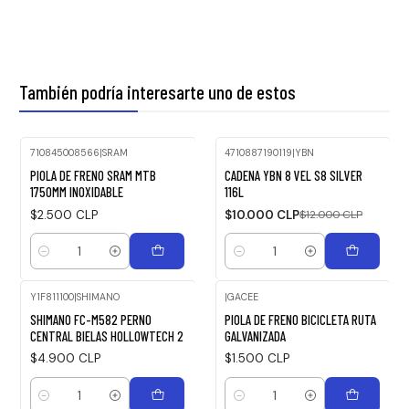
También podría interesarte uno de estos
710845008566
|
SRAM
4710887190119
|
YBN
-17%
PIOLA DE FRENO SRAM MTB
CADENA YBN 8 VEL S8 SILVER
OFF
1750MM INOXIDABLE
116L
$2.500 CLP
$10.000 CLP
$12.000 CLP
Cantidad
Cantidad
Y1F811100
|
SHIMANO
|
GACEE
SHIMANO FC-M582 PERNO
PIOLA DE FRENO BICICLETA RUTA
CENTRAL BIELAS HOLLOWTECH 2
GALVANIZADA
$4.900 CLP
$1.500 CLP
Cantidad
Cantidad