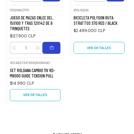
TE02NR
|
ZTTO
|
POLYGON
Agotado
JUEGO DE MAZAS ENLEE DEL.
BICICLETA POLYGON RUTA
15X100 Y TRAS 12X142 DE 6
STRATTOS S7D RED / BLACK
TRINQUETES
$2.499.000 CLP
$127.900 CLP
VER DETALLES
Cantidad
4524667347996
|
SHIMANO
Agotado
SET ROLDANA CAMBIO 11V RD-
M8000 GUIDE TENSION PULL
$14.990 CLP
VER DETALLES