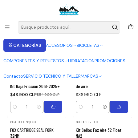
ENVIOS A LAS RECIONES V - IV - RM DESDE 2.990
Leer más
Inicio
Retenes
Retenes
CATEGORÍAS
ACCESORIOS
BICICLETAS
FILTROS
COMPONENTES Y REPUESTOS
HIDRATACION
PROMOCIONES
MTB35RN
|
SKF
803-00-142
|
FOX
Contacto
SERVICIO TECNICO Y TALLER
MARCAS
-11%
Retenes SKF RockShox 35mm
Retenes FOX FLOAT Kit línea
OFF
Kit Baja Fricción 2016-2025+
de aire
$48.900 CLP
$54.900 CLP
$36.990 CLP
Cantidad
Cantidad
803-00-078
|
FOX
80300962
|
FOX
FOX CARTRIDGE SEAL FORK
Kit Sellos Fox Aire 32 Float
32MM
NA2