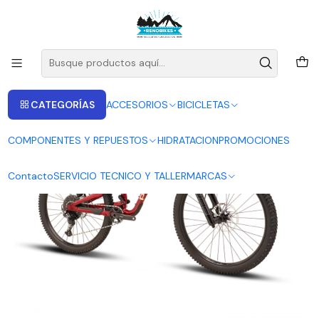
ENVIOS A LAS RECIONES V - IV - RM DESDE 2.990
Leer más
Inicio
BICICLETAS
BICICLETA MTB POLYGON COLLOSUS N7 RED
CATEGORÍAS
ACCESORIOS
BICICLETAS
COMPONENTES Y REPUESTOS
HIDRATACION
PROMOCIONES
Contacto
SERVICIO TECNICO Y TALLER
MARCAS