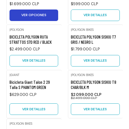
$1.699.000 CLP
$599.000 CLP
VER OPCIONES
VER DETALLES
|
POLYGON
|
POLYGON BIKES
Agotado
Agotado
BICICLETA POLYGON RUTA
BICICLETA POLYGON SISKIU T7
STRATTOS S7D RED / BLACK
GRIS / NEGRO L
$2.499.000 CLP
$1.799.000 CLP
VER DETALLES
VER DETALLES
|
GIANT
|
POLYGON BIKES
Agotado
-16%
Bicicleta Giant Talon 2 29
BICICLETA POLYGON SISKIU T8
OFF
Talla S PHANTOM GREEN
CHAR/BLK M
Agotado
$629.000 CLP
$2.099.000 CLP
$2.499.000 CLP
VER DETALLES
VER DETALLES
|
POLYGON BIKES
Agotado