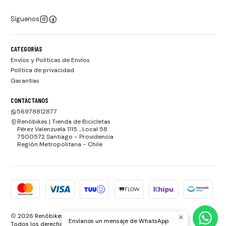
Síguenos
CATEGORÍAS
Envíos y Políticas de Envíos
Política de privacidad
Garantías
CONTÁCTANOS
56978812877
Renóbikes | Tienda de Bicicletas
Pérez Valenzuela 1115. , Local 58
7500572 Santiago - Providencia
Región Metropolitana - Chile
2026 Renóbikes | Tienda de Bicicletas.
Envíanos un mensaje de WhatsApp
Todos los derechos reservados.
Desarrollado por Jumpseller
.