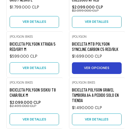
Agotado
$1.799.000 CLP
$2.099.000 CLP
$2.099.000 CLP
VER DETALLES
VER DETALLES
|
POLYGON BIKES
|
POLYGON
Agotado
BICICLETA POLYGON XTRADA 5
BICICLETA MTB POLYGON
RED/GRY M
SYNCLINE CARBON C5 RED/BLK
$599.000 CLP
$1.699.000 CLP
VER DETALLES
VER OPCIONES
|
POLYGON BIKES
|
POLYGON BIKES
Agotado
-16%
BICICLETA POLYGON SISKIU T8
BICICLETA POLYGON GRAVEL
OFF
CHAR/BLK M
TAMBORA A4 A PEDIDO SOLO EN
TIENDA
Agotado
$2.099.000 CLP
$2.499.000 CLP
$1.490.000 CLP
VER DETALLES
VER DETALLES