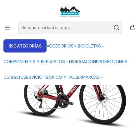
ENVIOS A LAS RECIONES V - IV - RM DESDE 2.990
Leer más
Inicio
BICICLETAS
BICICLETA POLYGON RUTA STRATTOS S7D RED / BLACK
CATEGORÍAS
ACCESORIOS
BICICLETAS
COMPONENTES Y REPUESTOS
HIDRATACION
PROMOCIONES
Contacto
SERVICIO TECNICO Y TALLER
MARCAS