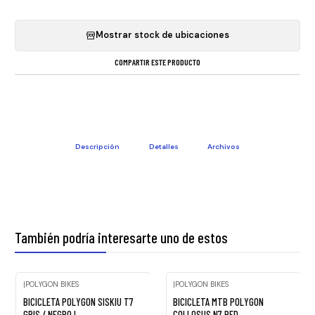
Mostrar stock de ubicaciones
COMPARTIR ESTE PRODUCTO
Descripción
Detalles
Archivos
También podría interesarte uno de estos
|
POLYGON BIKES
|
POLYGON BIKES
Agotado
-9%
BICICLETA POLYGON SISKIU T7
BICICLETA MTB POLYGON
OFF
GRIS / NEGRO L
COLLOSUS N7 RED