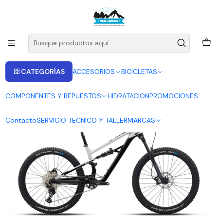
ENVIOS A LAS RECIONES V - IV - RM DESDE 2.990
Leer más
Inicio
BICICLETAS
BICICLETA POLYGON SISKIU T7 GRIS / NEGRO L
CATEGORÍAS
ACCESORIOS
BICICLETAS
COMPONENTES Y REPUESTOS
HIDRATACION
PROMOCIONES
Contacto
SERVICIO TECNICO Y TALLER
MARCAS