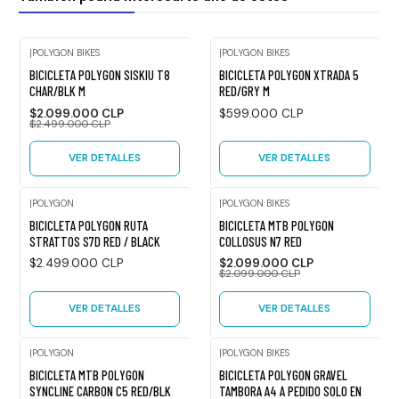
|
POLYGON BIKES
|
POLYGON BIKES
Agotado
-16%
BICICLETA POLYGON SISKIU T8
BICICLETA POLYGON XTRADA 5
OFF
CHAR/BLK M
RED/GRY M
Agotado
$2.099.000 CLP
$599.000 CLP
$2.499.000 CLP
VER DETALLES
VER DETALLES
|
POLYGON
|
POLYGON BIKES
Agotado
-9%
BICICLETA POLYGON RUTA
BICICLETA MTB POLYGON
OFF
STRATTOS S7D RED / BLACK
COLLOSUS N7 RED
Agotado
$2.499.000 CLP
$2.099.000 CLP
$2.099.000 CLP
VER DETALLES
VER DETALLES
|
POLYGON
|
POLYGON BIKES
Agotado
BICICLETA MTB POLYGON
BICICLETA POLYGON GRAVEL
SYNCLINE CARBON C5 RED/BLK
TAMBORA A4 A PEDIDO SOLO EN