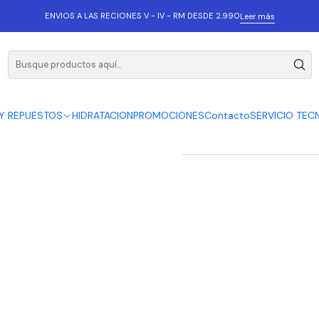
ENVIOS A LAS RECIONES V - IV - RM DESDE 2.990
Leer más
ROCKSH
Y REPUESTOS
HIDRATACION
PROMOCIONES
Contacto
SERVICIO TEC