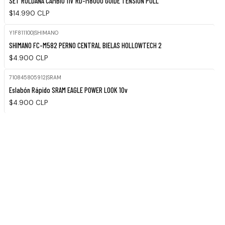
SET ROLDANA CAMBIO 11V RD-M8000 GUIDE TENSION PULL
$14.990 CLP
Y1F811100
|
SHIMANO
SHIMANO FC-M582 PERNO CENTRAL BIELAS HOLLOWTECH 2
$4.900 CLP
710845805912
|
SRAM
Eslabón Rápido SRAM EAGLE POWER LOOK 10v
$4.900 CLP