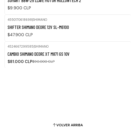
SUMART BBW-25 LLAVE MOTOR HOLLOWTECH 2
$9.900 CLP
4550170618698
|
SHIMANO
SHIFTER SHIMANO DEORE 12V SL-M6100
$47.900 CLP
4524667299585
|
SHIMANO
-10%
CAMBIO SHIMANO DEORE XT M871 GS 10V
OFF
$81.000 CLP
$90.000 CLP
VOLVER ARRIBA