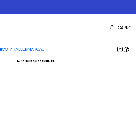
|
CARRO
OX DYNAMIC SEAL GREASE 10gr
Mostrar stock de ubicaciones
NICO Y TALLER
MARCAS
COMPARTIR ESTE PRODUCTO