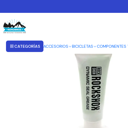
Inicio
ROCK SHOX
ROCKSHOX DYNAMIC SEAL GREASE 10gr
CATEGORÍAS
ACCESORIOS
BICICLETAS
COMPONENTES 