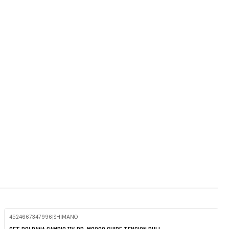
4524667347996
|
SHIMANO
Agotado