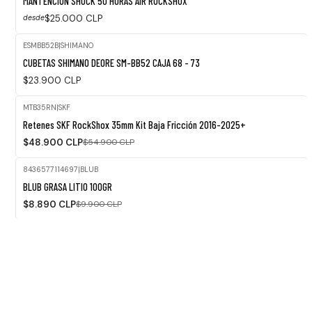
MANTENCION SHOCK 50 HORAS AIR ROCKSHOX
$25.000 CLP
desde
ESMBB52B
|
SHIMANO
Agotado
CUBETAS SHIMANO DEORE SM-BB52 CAJA 68 - 73
$23.900 CLP
MTB35RN
|
SKF
-11%
Retenes SKF RockShox 35mm Kit Baja Fricción 2016-2025+
OFF
$48.900 CLP
$54.900 CLP
8436577114697
|
BLUB
-10%
BLUB GRASA LITIO 100GR
OFF
$8.890 CLP
$9.900 CLP